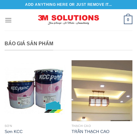
Bỏ
ADD ANYTHING HERE OR JUST REMOVE IT...
qua
nội
0
dung
BÁO GIÁ SẢN PHẨM
SƠN
THẠCH CAO
Sơn KCC
TRẦN THẠCH CAO