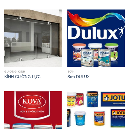
GƯƠNG KÍNH
SƠN
KÍNH CƯỜNG LỰC
Sơn DULUX