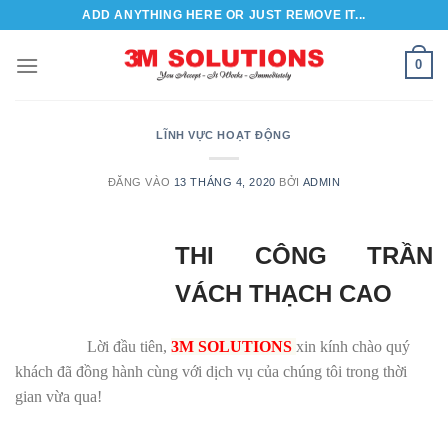
Bỏ
ADD ANYTHING HERE OR JUST REMOVE IT...
qua
nội
0
dung
LĨNH VỰC HOẠT ĐỘNG
ĐĂNG VÀO
13 THÁNG 4, 2020
BỞI
ADMIN
THI CÔNG TRẦN
VÁCH THẠCH CAO
Lời đầu tiên,
3M SOLUTIONS
xin kính chào quý
khách đã đồng hành cùng với dịch vụ của chúng tôi trong thời
gian vừa qua!