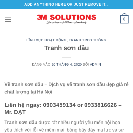
Bỏ
ADD ANYTHING HERE OR JUST REMOVE IT...
qua
nội
0
dung
LĨNH VỰC HOẠT ĐỘNG
,
TRANH TREO TƯỜNG
Tranh sơn dầu
ĐĂNG VÀO
20 THÁNG 4, 2020
BỞI
ADMIN
Vẽ tranh sơn dầu – Dịch vụ vẽ tranh sơn dầu đẹp giá rẻ
chất lượng tại Hà Nội
Liên hệ ngay: 0903459134 or 0933816626 –
Mr. ĐẠT
Tranh sơn dầu
được rất nhiều người yêu mến hội họa
yêu thích với lỗi vẽ mềm mại, bóng bẩy đầy ma lực và sự