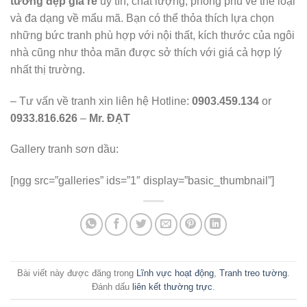
tường đẹp giá rẻ
uy tín, chất lượng, phong phú về thể loại
và đa dạng về mẩu mã. Bạn có thể thỏa thích lựa chọn
những bức tranh phù hợp với nội thất, kích thước của ngôi
nhà cũng như thỏa mãn được sở thích với giá cả hợp lý
nhất thị trường.
– Tư vấn về tranh xin liên hệ Hotline:
0903.459.134
or
0933.816.626
–
Mr. ĐẠT
Gallery tranh sơn dầu:
[ngg src=”galleries” ids=”1″ display=”basic_thumbnail”]
Bài viết này được đăng trong
Lĩnh vực hoạt động
,
Tranh treo tường
.
Đánh dấu
liên kết thường trực
.