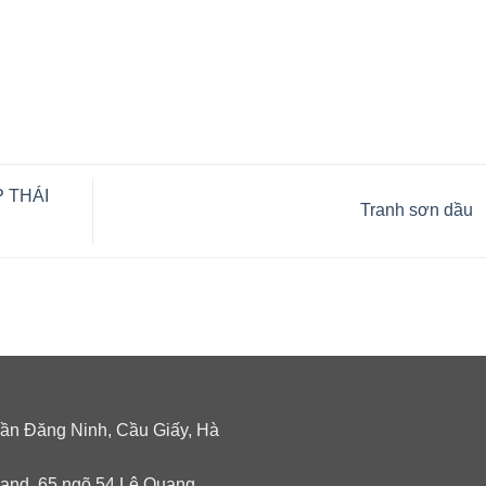
 THÁI
Tranh sơn dầu
Trần Đăng Ninh, Cầu Giấy, Hà
and, 65 ngõ 54 Lê Quang