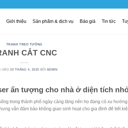
Giới thiệu
Sản phẩm & dịch vụ
Báo giá
Tin tức
Tu
TRANH TREO TƯỜNG
RANH CẮT CNC
G VÀO
20 THÁNG 4, 2020
BỞI
ADMIN
ser ấn tượng cho nhà ở diện tích nh
ống trong thành phố ngày càng tăng nên họ đang có xu hướng
hưng vẫn đảm bảo không gian sinh hoạt cho gia đình để tiết ki