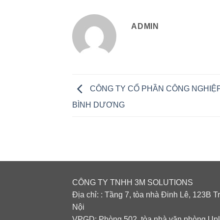
ADMIN
CÔNG TY CỔ PHẦN CÔNG NGHIỆP
BÌNH DƯƠNG
CÔNG TY TNHH 3M SOLUTIONS
Địa chỉ: : Tầng 7, tòa nhà Đinh Lê, 123B 
Nội
VPGD: Phòng 502, tòa nhà văn phòng Upl