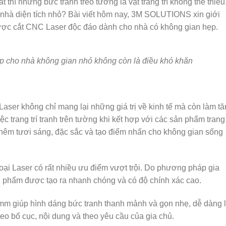
 thì những bức tranh treo tường là vật trang trí không thể thiếu
i nhà diện tích nhỏ? Bài viết hôm nay, 3M SOLUTIONS xin giới
được cắt CNC Laser độc đáo dành cho nhà có không gian hẹp.
p cho nhà không gian nhỏ không còn là điều khó khăn
aser không chỉ mang lại những giá trị về kinh tế mà còn làm t
c trang trí tranh trên tường khi kết hợp với các sản phẩm trang 
hêm tươi sáng, đặc sắc và tạo điểm nhấn cho không gian sống
oại Laser có rất nhiều ưu điểm vượt trội. Do phương pháp gia
sản phẩm được tạo ra nhanh chóng và có độ chính xác cao.
 mm giúp hình dáng bức tranh thanh mảnh và gọn nhẹ, dễ dàng 
heo bố cục, nội dung và theo yêu cầu của gia chủ.