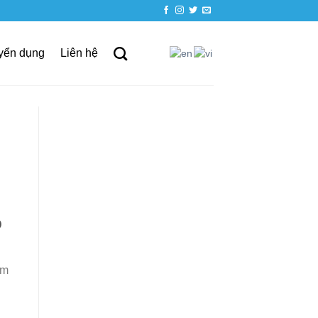
yển dụng
Liên hệ
ỏ
ệm