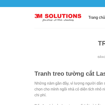
Bỏ
qua
nội
Trang chủ
dung
T
ĐĂN
Tranh treo tường cắt La
Những năm gần đây, vì lượng người dân s
chọn cho mình ngôi nhà có diện tích nhỏ n
chi phí.