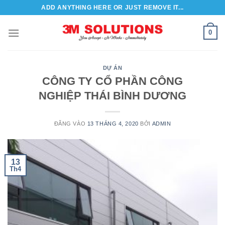
Bỏ
ADD ANYTHING HERE OR JUST REMOVE IT...
qua
nội
0
dung
DỰ ÁN
CÔNG TY CỔ PHẦN CÔNG
NGHIỆP THÁI BÌNH DƯƠNG
ĐĂNG VÀO
13 THÁNG 4, 2020
BỞI
ADMIN
13
Th4