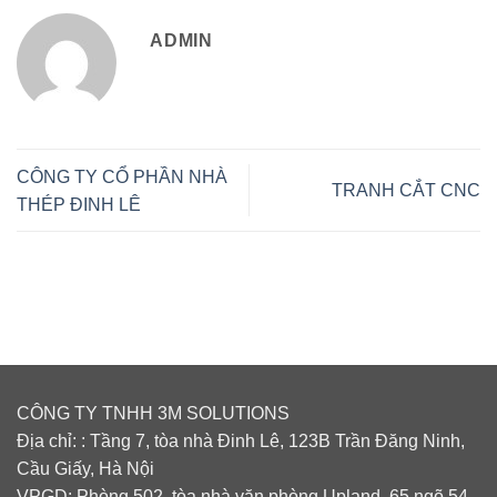
ADMIN
CÔNG TY CỔ PHẦN NHÀ
TRANH CẮT CNC
THÉP ĐINH LÊ
CÔNG TY TNHH 3M SOLUTIONS
Địa chỉ: : Tầng 7, tòa nhà Đinh Lê, 123B Trần Đăng Ninh,
Cầu Giấy, Hà Nội
VPGD: Phòng 502, tòa nhà văn phòng Upland, 65 ngõ 54