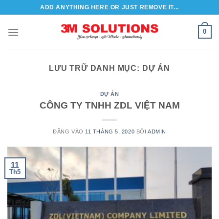
Bỏ
ADD ANYTHING HERE OR JUST REMOVE IT...
qua
nội
0
dung
LƯU TRỮ DANH MỤC:
DỰ ÁN
DỰ ÁN
CÔNG TY TNHH ZDL VIỆT NAM
ĐĂNG VÀO
11 THÁNG 5, 2020
BỞI
ADMIN
11
Th5