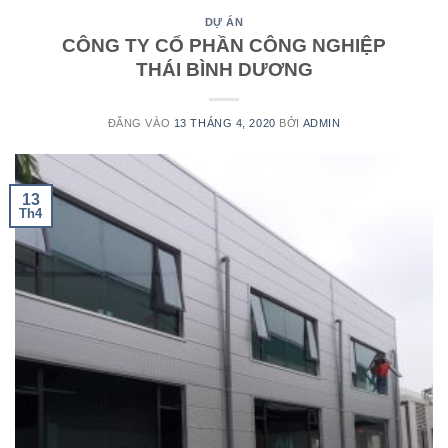
DỰ ÁN
CÔNG TY CỔ PHẦN CÔNG NGHIỆP
THÁI BÌNH DƯƠNG
ĐĂNG VÀO
13 THÁNG 4, 2020
BỞI
ADMIN
13
Th4