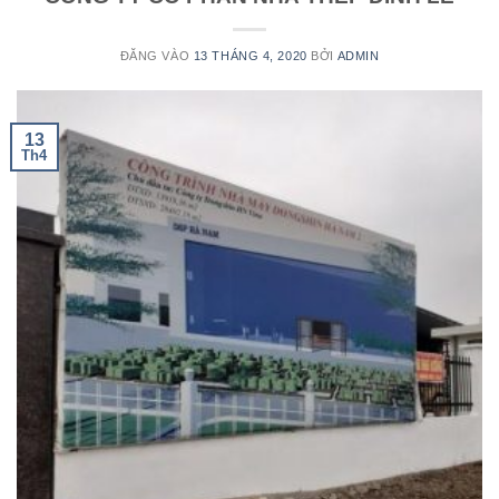
ĐĂNG VÀO
13 THÁNG 4, 2020
BỞI
ADMIN
13
Th4